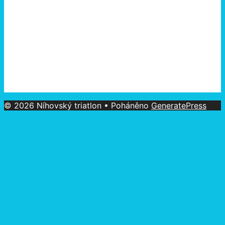
© 2026 Níhovský triatlon
• Poháněno
GeneratePress