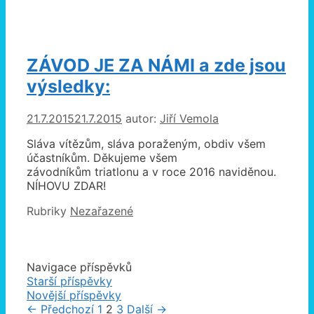
ZÁVOD JE ZA NÁMI a zde jsou
výsledky:
21.7.2015
21.7.2015
autor:
Jiří Vemola
Sláva vítězům, sláva poraženým, obdiv všem
účastníkům. Děkujeme všem
závodníkům triatlonu a v roce 2016 naviděnou.
NÍHOVU ZDAR!
Rubriky
Nezařazené
Navigace příspěvků
Starší příspěvky
Novější příspěvky
← Předchozí
1
2
3
Další →