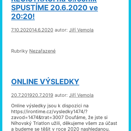
SPUSTÍME 20.6.2020 ve
20:20!
7.10.2020
14.6.2020
autor:
Jiří Vemola
Rubriky
Nezařazené
ONLINE VÝSLEDKY
20.7.2019
20.7.2019
autor:
Jiří Vemola
Online výsledky jsou k dispozici na
https://irontime.cz/vysledky1474/?
zavod=1474&trat=3007 Doufáme, že jste si
Níhovský Triatlon užili, děkujeme všem za účast
a budeme se těšit v roce 2020 nashledanou.