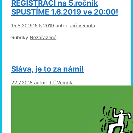
REGISTRACI na 5.ročník
SPUSTÍME 1.6.2019 ve 20:00!
15.5.2019
15.5.2019
autor:
Jiří Vemola
Rubriky
Nezařazené
Sláva, je to za námi!
22.7.2018
autor:
Jiří Vemola