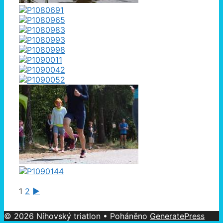
1
2
►
© 2026 Níhovský triatlon
• Poháněno
GeneratePress